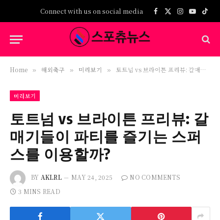
Connect with us on social media
Facebook
X
Instagram
YouTub
TikT
(Twitter)
Home
해외축구
미리보기
토트넘 vs 브라이튼 프리뷰: 갈매기들이 파티를 즐기는 스퍼스를 이용할까?
»
»
»
미리보기
토트넘 vs 브라이튼 프리뷰: 갈
매기들이 파티를 즐기는 스퍼
스를 이용할까?
BY
AKLRL
MAY 24, 2025
NO COMMENTS
3 MINS READ