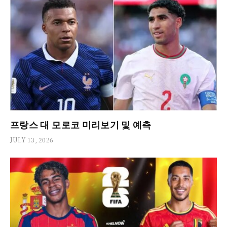
프랑스 대 모로코 미리보기 및 예측
JULY 13, 2026