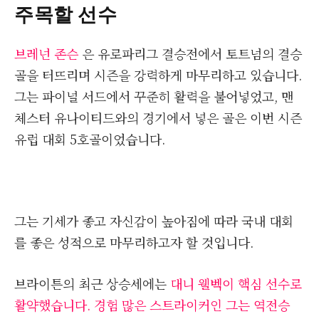
주목할 선수
브레넌 존슨
은 유로파리그 결승전에서 토트넘의 결승
골을 터뜨리며 시즌을 강력하게 마무리하고 있습니다.
그는 파이널 서드에서 꾸준히 활력을 불어넣었고, 맨
체스터 유나이티드와의 경기에서 넣은 골은 이번 시즌
유럽 대회 5호골이었습니다.
그는 기세가 좋고 자신감이 높아짐에 따라 국내 대회
를 좋은 성적으로 마무리하고자 할 것입니다.
브라이튼의 최근 상승세에는
대니 웰벡이 핵심 선수로
활약했습니다. 경험 많은 스트라이커인 그는 역전승