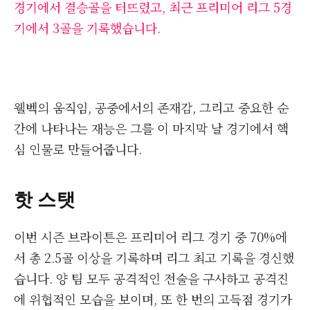
경기에서 결승골을 터뜨렸고, 최근 프리미어 리그 5경
기에서 3골을 기록했습니다.
웰벡의 움직임, 공중에서의 존재감, 그리고 중요한 순
간에 나타나는 재능은 그를 이 마지막 날 경기에서 핵
심 인물로 만들어줍니다.
핫 스탯
이번 시즌 브라이튼은 프리미어 리그 경기 중 70%에
서 총 2.5골 이상을 기록하며 리그 최고 기록을 경신했
습니다. 양 팀 모두 공격적인 전술을 구사하고 공격진
에 위협적인 모습을 보이며, 또 한 번의 고득점 경기가