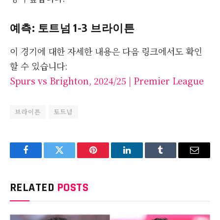
예측: 토트넘 1-3 브라이튼
이 경기에 대한 자세한 내용은 다음 링크에서도 확인
할 수 있습니다:
Spurs vs Brighton, 2024/25 | Premier League
브라이튼
토트넘
Facebook
Twitter
Pinterest
LinkedIn
Tumblr
Email
RELATED
POSTS