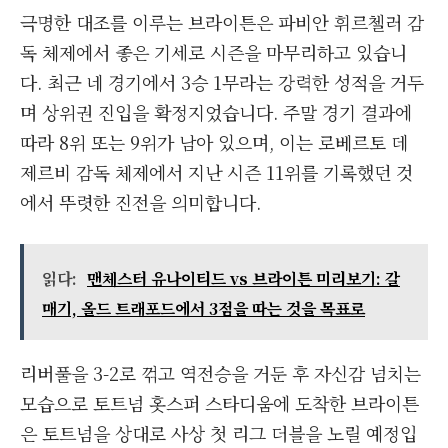
극명한 대조를 이루는 브라이튼은 파비안 휘르첼러 감
독 체제에서 좋은 기세로 시즌을 마무리하고 있습니
다. 최근 네 경기에서 3승 1무라는 강력한 성적을 거두
며 상위권 진입을 확정지었습니다. 주말 경기 결과에
따라 8위 또는 9위가 남아 있으며, 이는 로베르토 데
제르비 감독 체제에서 지난 시즌 11위를 기록했던 것
에서 뚜렷한 진전을 의미합니다.
읽다:
맨체스터 유나이티드 vs 브라이튼 미리보기: 갈
매기, 올드 트래포드에서 3점을 따는 것을 목표로
리버풀을 3-2로 꺾고 역전승을 거둔 후 자신감 넘치는
모습으로 토트넘 홋스퍼 스타디움에 도착한 브라이튼
은 토트넘을 상대로 사상 첫 리그 더블을 노릴 예정입