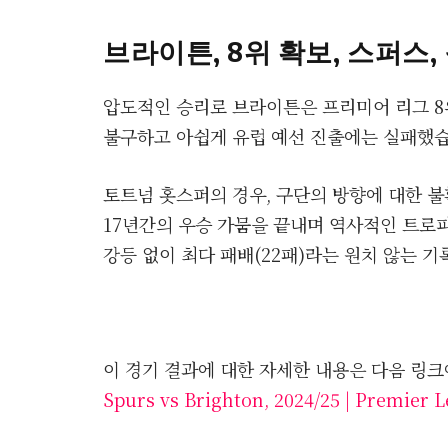
브라이튼, 8위 확보, 스퍼스
압도적인 승리로 브라이튼은 프리미어 리그 
불구하고 아쉽게 유럽 예선 진출에는 실패했습
토트넘 홋스퍼의 경우, 구단의 방향에 대한 
17년간의 우승 가뭄을 끝내며 역사적인 트로
강등 없이 최다 패배(22패)라는 원치 않는 
이 경기 결과에 대한 자세한 내용은 다음 링크
Spurs vs Brighton, 2024/25 | Premier 