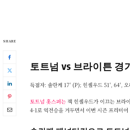
SHARE
토트넘 vs 브라이튼 경
득점자: 솔란케 17′ (P); 힌셸우드 51′, 64′, 오
토트넘 홋스퍼는
잭 힌셸우드가 이끄는 브라이
4-1로 역전승을 거두면서 이번 시즌 프리미어