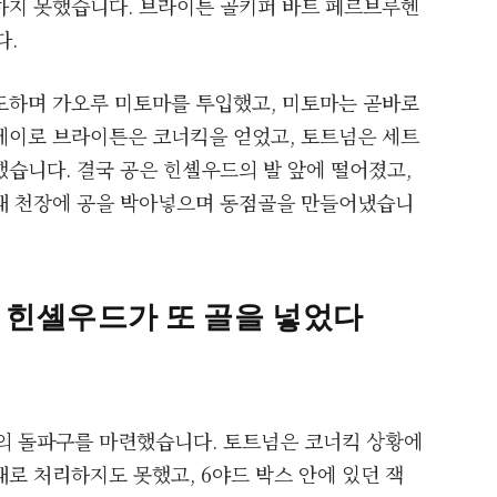
하지 못했습니다. 브라이튼 골키퍼 바트 페르브루헨
다.
도하며 가오루 미토마를 투입했고, 미토마는 곧바로
레이로 브라이튼은 코너킥을 얻었고, 토트넘은 세트
습니다. 결국 공은 힌셸우드의 발 앞에 떨어졌고,
대 천장에 공을 박아넣으며 동점골을 만들어냈습니
 힌셸우드가 또 골을 넣었다
번의 돌파구를 마련했습니다. 토트넘은 코너킥 상황에
로 처리하지도 못했고, 6야드 박스 안에 있던 잭