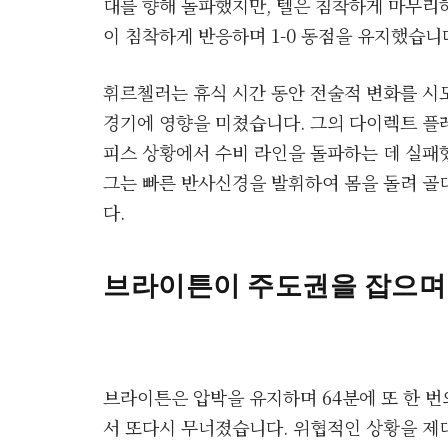
대를 향해 돌파했지만, 텔은 침착하게 마무리
이 침착하게 반응하며 1-0 동점을 유지했습니
휘르첼러는 휴식 시간 동안 전술적 변화를 시
경기에 영향을 미쳤습니다. 그의 다이렉트 플
피스 상황에서 수비 라인을 돌파하는 데 실패했
그는 빠른 반사신경을 발휘하여 몸을 돌려 골
다.
브라이튼이 주도권을 잡으며
브라이튼은 압박을 유지하며 64분에 또 한 
서 또다시 무너졌습니다. 위협적인 상황을 제대