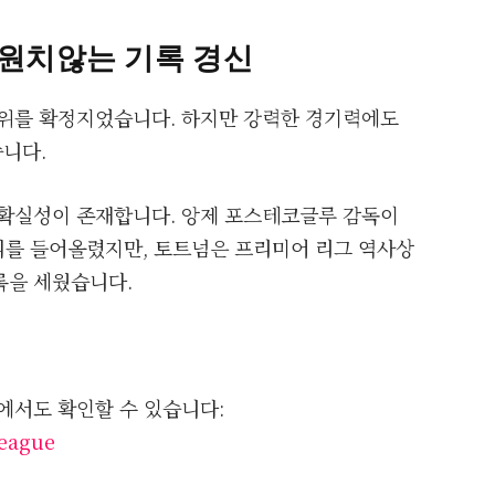
, 원치않는 기록 경신
8위를 확정지었습니다. 하지만 강력한 경기력에도
니다.
불확실성이 존재합니다. 앙제 포스테코글루 감독이
피를 들어올렸지만, 토트넘은 프리미어 리그 역사상
기록을 세웠습니다.
에서도 확인할 수 있습니다:
League