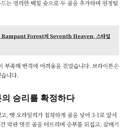
드는 영리한 백힐 슛으로 두 골을 추가하며 원정팀
Rampant Forest의 Seventh Heaven, 스타일
격이 부족해 반격에 어려움을 겪었습니다. 브라이튼은
했습니다.
튼의 승리를 확정하다
, 맷 오라일리가 침착하게 골을 넣어 3-1로 앞서
시간 막판 멋진 골을 터뜨리며 승부를 뒤집고, 갈매기