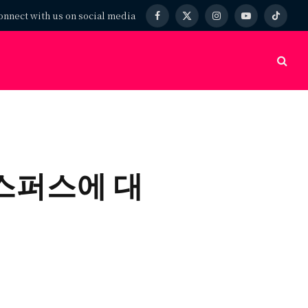
onnect with us on social media
Facebook
X
Instagram
YouTube
TikTok
(Twitter)
 스퍼스에 대