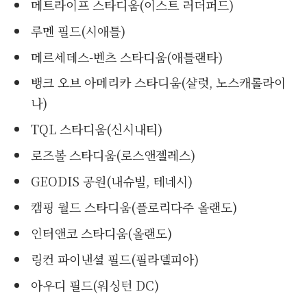
메트라이프 스타디움(이스트 러더퍼드)
루멘 필드(시애틀)
메르세데스-벤츠 스타디움(애틀랜타)
뱅크 오브 아메리카 스타디움(샬럿, 노스캐롤라이
나)
TQL 스타디움(신시내티)
로즈볼 스타디움(로스앤젤레스)
GEODIS 공원(내슈빌, 테네시)
캠핑 월드 스타디움(플로리다주 올랜도)
인터앤코 스타디움(올랜도)
링컨 파이낸셜 필드(필라델피아)
아우디 필드(워싱턴 DC)