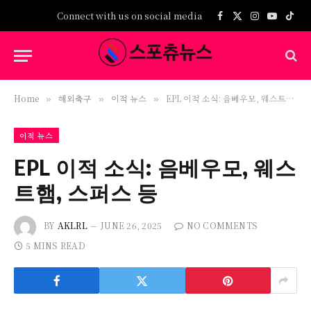
Connect with us on social media
Facebook
X
Instagram
YouTub
TikT
(Twitter)
Home
해외축구
이적 뉴스
EPL 이적 소식: 음베우모, 웨스트햄, 스퍼스 등
»
»
»
이적 뉴스
EPL 이적 소식: 음베우모, 웨스
트햄, 스퍼스 등
BY
AKLRL
JUNE 26, 2025
NO COMMENTS
5 MINS READ