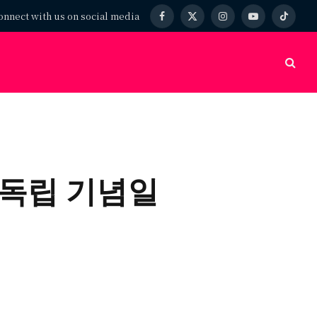
onnect with us on social media
Facebook
X
Instagram
YouTube
TikTok
(Twitter)
틀이 독립 기념일