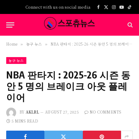
Connect with us on social media
Facebook
X
Instagram
YouTub
TikT
(Twitter)
Home
농구 뉴스
NBA 판타지 : 2025-26 시즌 동안 5 명의 브레이크 아웃 플레이어
»
»
농구 뉴스
NBA 판타지 : 2025-26 시즌 동
안 5 명의 브레이크 아웃 플레
이어
BY
AKLRL
AUGUST 27, 2025
NO COMMENTS
5 MINS READ