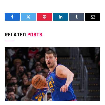
Facebook
Twitter
Pinterest
LinkedIn
Tumblr
Email
RELATED
POSTS