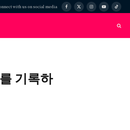
onnect with us on social media
Facebook
X
Instagram
YouTube
TikTok
(Twitter)
부를 기록하