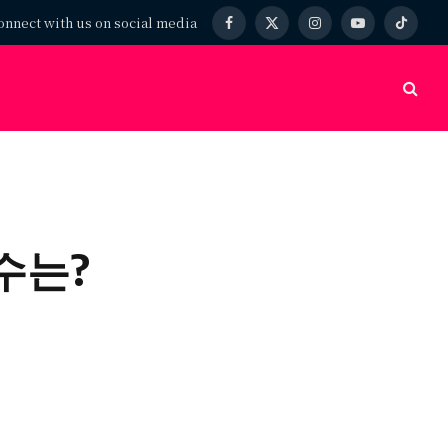
onnect with us on social media
Facebook
X
Instagram
YouTube
TikTok
(Twitter)
수는?